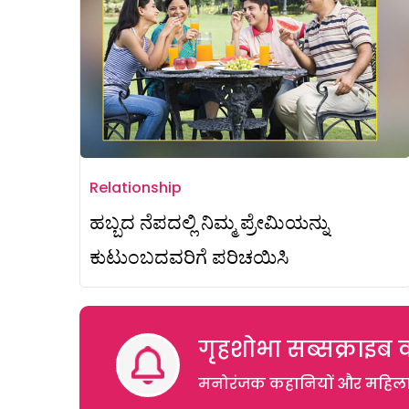
Relationship
ಹಬ್ಬದ ನೆಪದಲ್ಲಿ ನಿಮ್ಮ ಪ್ರೇಮಿಯನ್ನು
ಕುಟುಂಬದವರಿಗೆ ಪರಿಚಯಿಸಿ
गृहशोभा सब्सक्राइब क
मनोरंजक कहानियों और महिलाओं