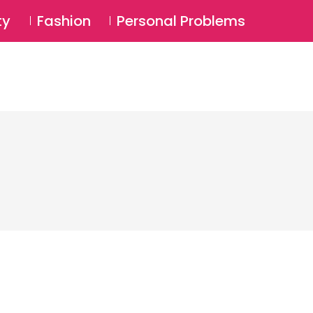
⚲
BSCRIBE
Login
ty
Fashion
Personal Problems
⚲