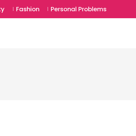
⚲
BSCRIBE
Login
ty
Fashion
Personal Problems
⚲