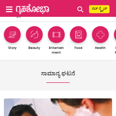
⚲
ಸಬ್ ಸ್ಕ್ರೈಬ್
Story
Beauty
Entertain
Food
Health
ment
ಸಾಮಾನ್ಯ ಘಟನೆ