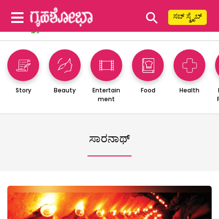
⚲
ಸಬ್ ಸ್ಕ್ರೈಬ್
Story
Beauty
Entertain
Food
Health
ment
ಸಾರನಾಥ್