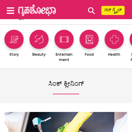
⚲
ಸಬ್ ಸ್ಕ್ರೈಬ್
Story
Beauty
Entertain
Food
Health
ment
ಸಿಂಕ್ ಕ್ಲೀನಿಂಗ್