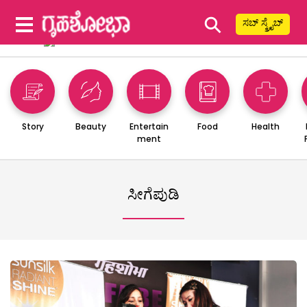
⚲
ಸಬ್ ಸ್ಕ್ರೈಬ್
Story
Beauty
Entertain
Food
Health
ment
ಸೀಗೆಪುಡಿ