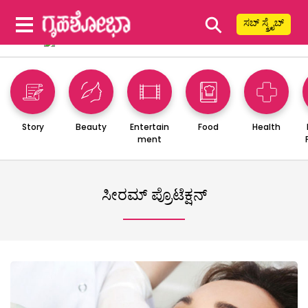
⚲
ಸಬ್ ಸ್ಕ್ರೈಬ್
Story
Beauty
Entertain
Food
Health
ment
ಸೀರಮ್ ಪ್ರೊಟೆಕ್ಷನ್