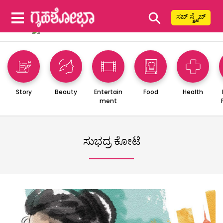
⚲
ಸಬ್ ಸ್ಕ್ರೈಬ್
Story
Beauty
Entertain
Food
Health
ment
ಸುಭದ್ರ ಕೋಟೆ