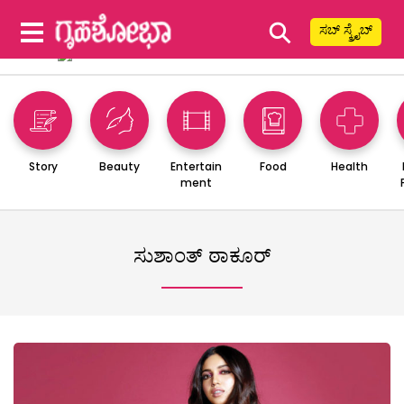
⚲
ಸಬ್ ಸ್ಕ್ರೈಬ್
Story
Beauty
Entertain
Food
Health
ment
ಸುಶಾಂತ್ ಠಾಕೂರ್