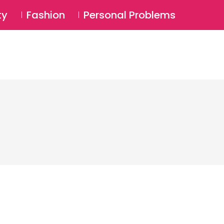
⚲
BSCRIBE
Login
ty
Fashion
Personal Problems
⚲