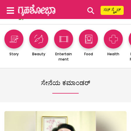
⚲
ಸಬ್ ಸ್ಕ್ರೈಬ್
Story
Beauty
Entertain
Food
Health
ment
ಸೇನೆಯ ಕಮಾಂಡರ್