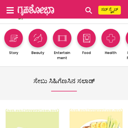
⚲
ಸಬ್ ಸ್ಕ್ರೈಬ್
Story
Beauty
Entertain
Food
Health
ment
ಸೇಬು ಸಿಹಿಗೆಣಸಿನ ಸಲಾಡ್