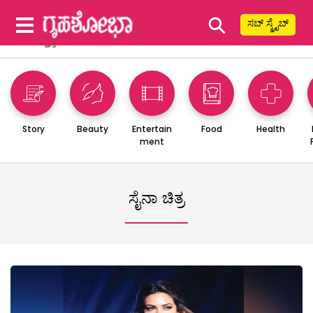
⚲
ಸಬ್ ಸ್ಕ್ರೈಬ್
Story
Beauty
Entertain
Food
Health
ment
ಸೈನಾ ಚಿತ್ರ