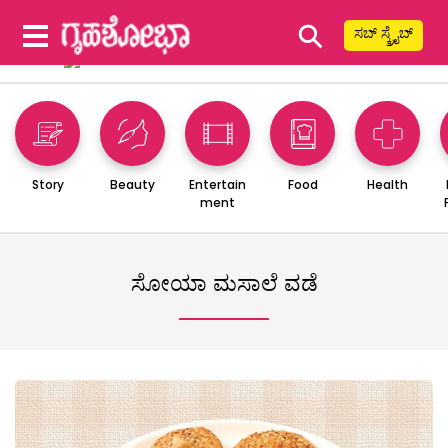
⚲
ಸಬ್ ಸ್ಕ್ರೈಬ್
Story
Beauty
Entertain
Food
Health
ment
ಸೋಯಾ ಮಸಾಲೆ ವಡೆ