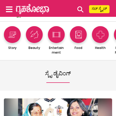
⚲
ಸಬ್ ಸ್ಕ್ರೈಬ್
Story
Beauty
Entertain
Food
Health
ment
ಸ್ಕೈ ಡೈವಿಂಗ್