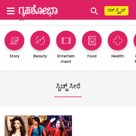
⚲
ಸಬ್ ಸ್ಕ್ರೈಬ್
Story
Beauty
Entertain
Food
Health
ment
ಸ್ಚಿಚ್ಡ್ ಸೀರೆ