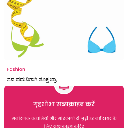
Fashion
ನವ ವಧುವಿಗಾಗಿ ಸೂಕ್ತ ಬ್ರಾ
गृहशोभा सब्सक्राइब करें
मनोरंजक कहानियों और महिलाओं से जुड़ी हर नई खबर के
लिए सब्सक्राइब करिए