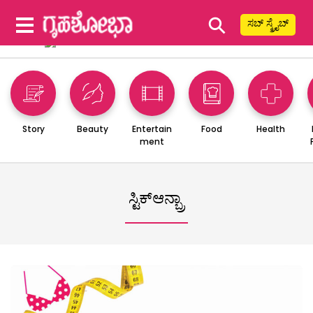
⚲
ಸಬ್ ಸ್ಕ್ರೈಬ್
Story
Beauty
Entertain
Food
Health
ment
ಸ್ಟಿಕ್ಆನ್ಬ್ರಾ