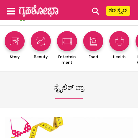
⚲
ಸಬ್ ಸ್ಕ್ರೈಬ್
Story
Beauty
Entertain
Food
Health
ment
ಸ್ಟೈಲಿಶ್ ಬ್ರಾ