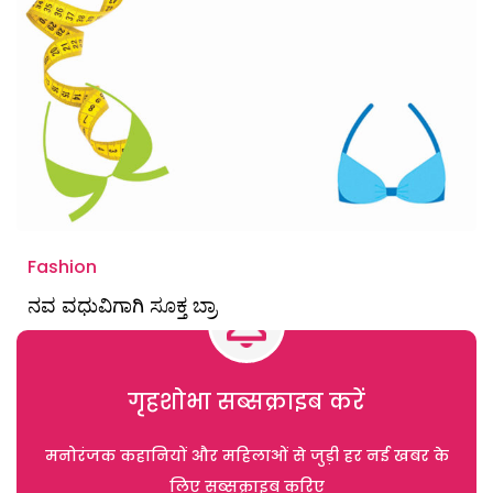
Fashion
ನವ ವಧುವಿಗಾಗಿ ಸೂಕ್ತ ಬ್ರಾ
गृहशोभा सब्सक्राइब करें
मनोरंजक कहानियों और महिलाओं से जुड़ी हर नई खबर के
लिए सब्सक्राइब करिए