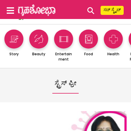
⚲
ಸಬ್ ಸ್ಕ್ರೈಬ್
Story
Beauty
Entertain
Food
Health
ment
ಸ್ಟ್ರೆಸ್ ಫ್ರೀ