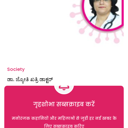
Society
ಡಾ. ಜ್ಯೋತಿ ಖತ್ರಿ ಡಾಕ್ಟರ್
गृहशोभा सब्सक्राइब करें
मनोरंजक कहानियों और महिलाओं से जुड़ी हर नई खबर के
लिए सब्सक्राइब करिए