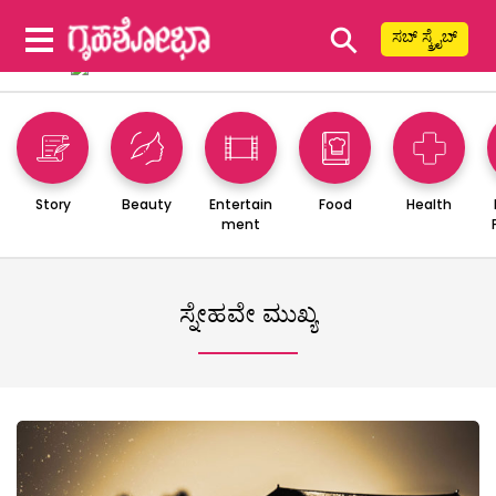
⚲
ಸಬ್ ಸ್ಕ್ರೈಬ್
Story
Beauty
Entertain
Food
Health
ment
ಸ್ನೇಹವೇ ಮುಖ್ಯ