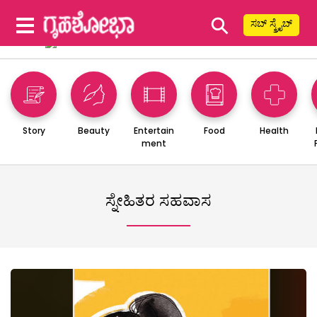
⚲
ಸಬ್ ಸ್ಕ್ರೈಬ್
Story
Beauty
Entertain
Food
Health
ment
ಸ್ನೇಹಿತರ ಸಹವಾಸ