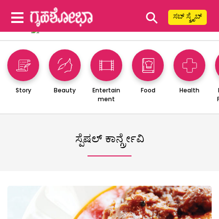
⚲
ಸಬ್ ಸ್ಕ್ರೈಬ್
Story
Beauty
Entertain
Food
Health
ment
ಸ್ಪೆಷಲ್ ಕಾರ್ನ್ಗ್ರೇವಿ