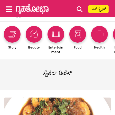
⚲
ಸಬ್ ಸ್ಕ್ರೈಬ್
Story
Beauty
Entertain
Food
Health
ment
ಸ್ಪೆಷಲ್ ಡಿಶೆಸ್