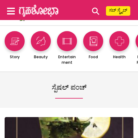
⚲
ಸಬ್ ಸ್ಕ್ರೈಬ್
Story
Beauty
Entertain
Food
Health
ment
ಸ್ಪೆಷಲ್ ಪಂಚ್