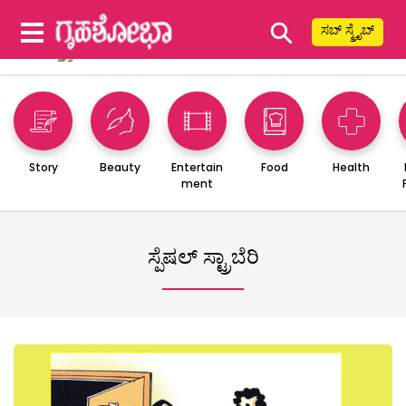
⚲
ಸಬ್ ಸ್ಕ್ರೈಬ್
Story
Beauty
Entertain
Food
Health
ment
ಸ್ಪೆಷಲ್ ಸ್ಟ್ರಾಬೆರಿ