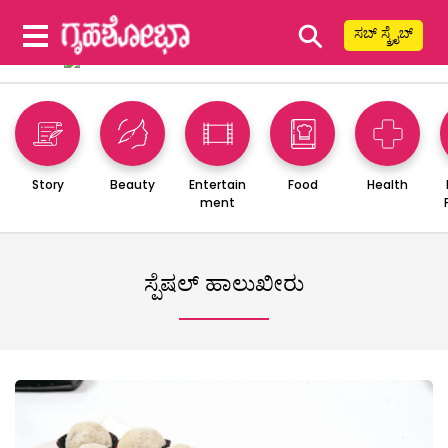
⚲
ಸಬ್ ಸ್ಕ್ರೈಬ್
Story
Beauty
Entertain
Food
Health
ment
ಸ್ಪೆಷಲ್ ಹಾಲುಖೀರು