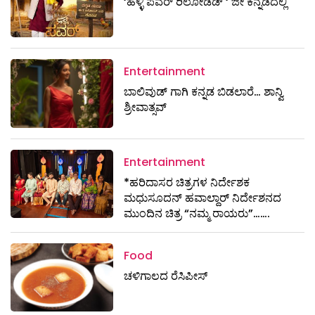
‘ಹಳ್ಳಿ ಪವರ್ ರಿಲೋಡೆಡ್ ‘ ಜೀ ಕನ್ನಡದಲ್ಲಿ
Entertainment
ಬಾಲಿವುಡ್ ಗಾಗಿ ಕನ್ನಡ ಬಿಡಲಾರೆ… ಶಾನ್ವಿ
ಶ್ರೀವಾತ್ಸವ್
Entertainment
*ಹರಿದಾಸರ ಚಿತ್ರಗಳ ನಿರ್ದೇಶಕ
ಮಧುಸೂದನ್ ಹವಾಲ್ದಾರ್ ನಿರ್ದೇಶನದ
ಮುಂದಿನ ಚಿತ್ರ “ನಮ್ಮ ರಾಯರು”…….
Food
ಚಳಿಗಾಲದ ರೆಸಿಪೀಸ್