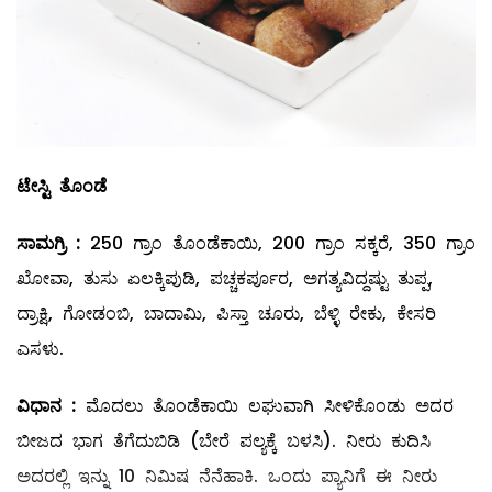
ಟೇಸ್ಟಿ ತೊಂಡೆ
ಸಾಮಗ್ರಿ
:
250 ಗ್ರಾಂ ತೊಂಡೆಕಾಯಿ, 200 ಗ್ರಾಂ ಸಕ್ಕರೆ, 350 ಗ್ರಾಂ
ಖೋವಾ, ತುಸು ಏಲಕ್ಕಿಪುಡಿ, ಪಚ್ಚಕರ್ಪೂರ, ಅಗತ್ಯವಿದ್ದಷ್ಟು ತುಪ್ಪ,
ದ್ರಾಕ್ಷಿ, ಗೋಡಂಬಿ, ಬಾದಾಮಿ, ಪಿಸ್ತಾ ಚೂರು, ಬೆಳ್ಳಿ ರೇಕು, ಕೇಸರಿ
ಎಸಳು.
ವಿಧಾನ
:
ಮೊದಲು ತೊಂಡೆಕಾಯಿ ಲಘುವಾಗಿ ಸೀಳಿಕೊಂಡು ಅದರ
ಬೀಜದ ಭಾಗ ತೆಗೆದುಬಿಡಿ (ಬೇರೆ ಪಲ್ಯಕ್ಕೆ ಬಳಸಿ). ನೀರು ಕುದಿಸಿ
ಅದರಲ್ಲಿ ಇನ್ನು 10 ನಿಮಿಷ ನೆನೆಹಾಕಿ. ಒಂದು ಪ್ಯಾನಿಗೆ ಈ ನೀರು