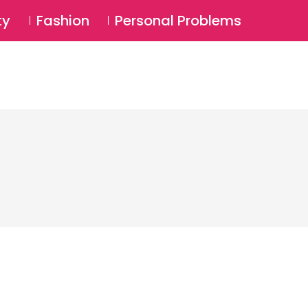
⚲
BSCRIBE
Login
ty
Fashion
Personal Problems
⚲