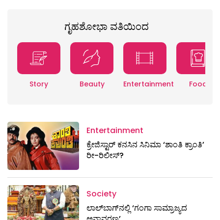
ಗೃಹಶೋಭಾ ವತಿಯಿಂದ
Story
Beauty
Entertainment
Food
Entertainment
ಕ್ರೇಜಿಸ್ಟಾರ್ ಕನಸಿನ ಸಿನಿಮಾ ‘ಶಾಂತಿ ಕ್ರಾಂತಿ’
ರೀ-ರಿಲೀಸ್?
Society
ಲಾಲ್‌ಬಾಗ್‌ನಲ್ಲಿ ‘ಗಂಗಾ ಸಾಮ್ರಾಜ್ಯದ
ಅನಾವರಣ’