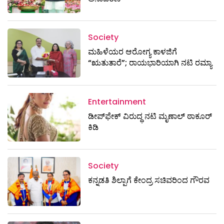
Society
ಮಹಿಳೆಯರ ಆರೋಗ್ಯ ಕಾಳಜಿಗೆ
“ಋತುತಾರೆ”; ರಾಯಭಾರಿಯಾಗಿ ನಟಿ ರಮ್ಯಾ
Entertainment
ಡೀಪ್‌ಫೇಕ್ ವಿರುದ್ಧ ನಟಿ ಮೃಣಾಲ್ ಠಾಕೂರ್
ಕಿಡಿ
Society
ಕನ್ನಡತಿ ಶಿಲ್ಪಾಗೆ ಕೇಂದ್ರ ಸಚಿವರಿಂದ ಗೌರವ