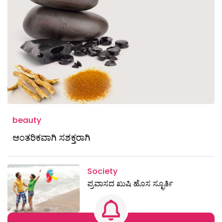
beauty
ಆಂತರಿಕವಾಗಿ ಸಶಕ್ತರಾಗಿ
Society
ಪ್ರವಾಸದ ಖುಷಿ ಹೊಸ ಸ್ಛೂರ್ತಿ