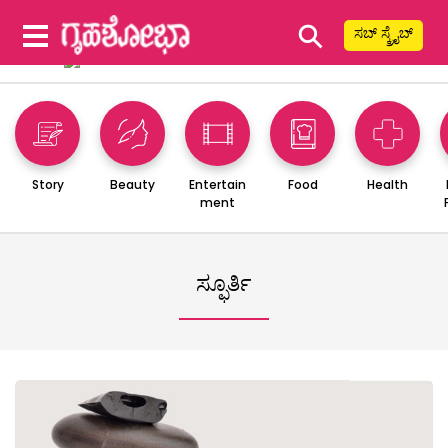
⚲
ಸಬ್ ಸ್ಕ್ರೈಬ್
Story
Beauty
Entertain
Food
Health
ment
ಸ್ಫೂರ್ತಿ