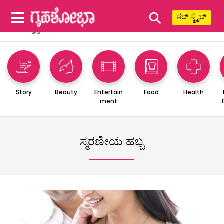
⚲
ಸಬ್ ಸ್ಕ್ರೈಬ್
Story
Beauty
Entertain
Food
Health
ment
ಸ್ಮರಣೀಯ ಹಬ್ಬ