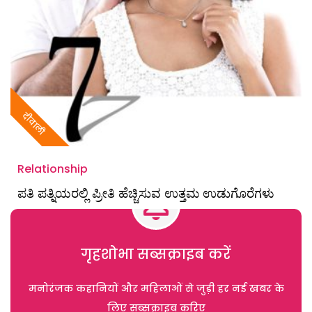
दीवाली
Relationship
ಪತಿ ಪತ್ನಿಯರಲ್ಲಿ ಪ್ರೀತಿ ಹೆಚ್ಚಿಸುವ ಉತ್ತಮ ಉಡುಗೊರೆಗಳು
गृहशोभा सब्सक्राइब करें
मनोरंजक कहानियों और महिलाओं से जुड़ी हर नई खबर के
लिए सब्सक्राइब करिए