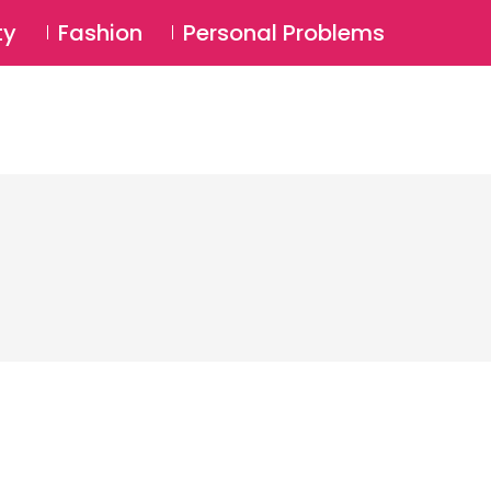
⚲
BSCRIBE
Login
ty
Fashion
Personal Problems
⚲