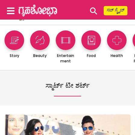
⚲
ಸಬ್ ಸ್ಕ್ರೈಬ್
Story
Beauty
Entertain
Food
Health
ment
ಸ್ಮಾರ್ಟ್ ಟೀ ಶರ್ಟ್