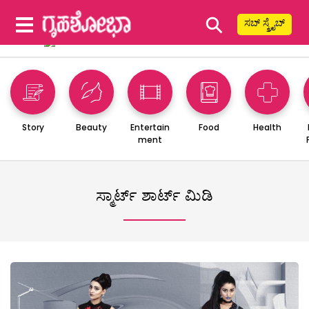
⚲
ಸಬ್ ಸ್ಕ್ರೈಬ್
Story
Beauty
Entertain
Food
Health
ment
ಸ್ಮಾರ್ಟ್ ಶಾರ್ಟ್ ಮಿಡಿ