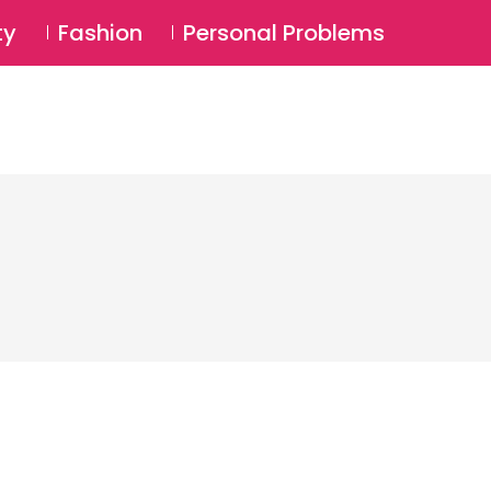
⚲
BSCRIBE
Login
ty
Fashion
Personal Problems
⚲