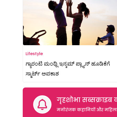
Lifestyle
ಗ್ಯಾರಂಟಿ ಮಂಥ್ಲಿ ಇನ್ಕಮ್ ಪ್ಲ್ಯಾನ್ ಹೂಡಿಕೆಗೆ
ಸ್ಮಾರ್ಟ್ ಅವಕಾಶ
गृहशोभा सब्सक्राइब क
मनोरंजक कहानियों और महिलाओं