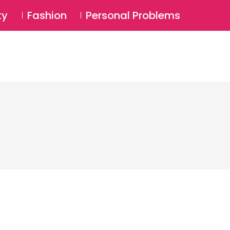
⚲
BSCRIBE
Login
ty
Fashion
Personal Problems
⚲