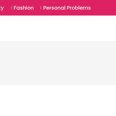
⚲
BSCRIBE
Login
ty
Fashion
Personal Problems
⚲