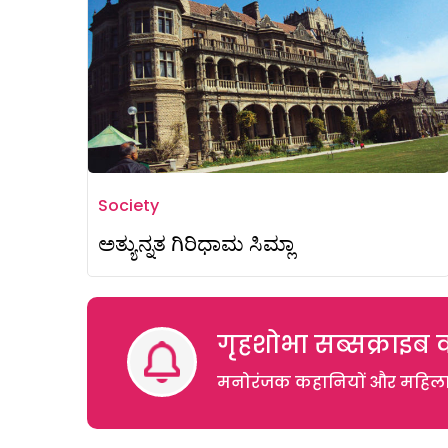
Society
ಅತ್ಯುನ್ನತ ಗಿರಿಧಾಮ ಸಿಮ್ಲಾ
गृहशोभा सब्सक्राइब क
मनोरंजक कहानियों और महिलाओं