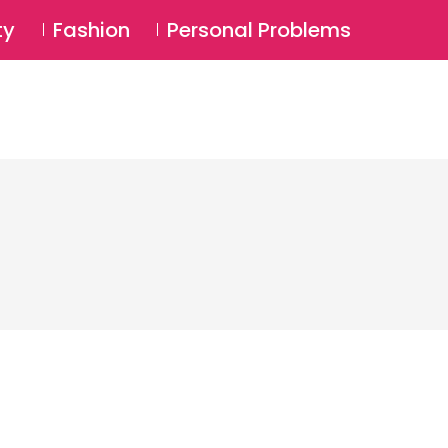
⚲
BSCRIBE
Login
ty
Fashion
Personal Problems
⚲