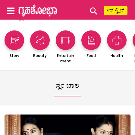
⚲
ಸಬ್ ಸ್ಕ್ರೈಬ್
Story
Beauty
Entertain
Food
Health
ment
ಸ್ಲಂ ಬಾಲ