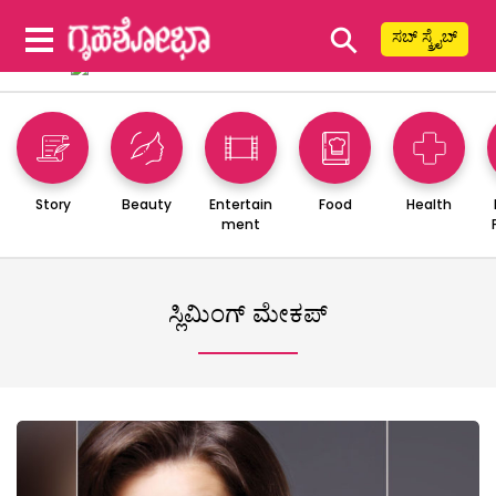
⚲
ಸಬ್ ಸ್ಕ್ರೈಬ್
Story
Beauty
Entertain
Food
Health
ment
ಸ್ಲಿಮಿಂಗ್ ಮೇಕಪ್