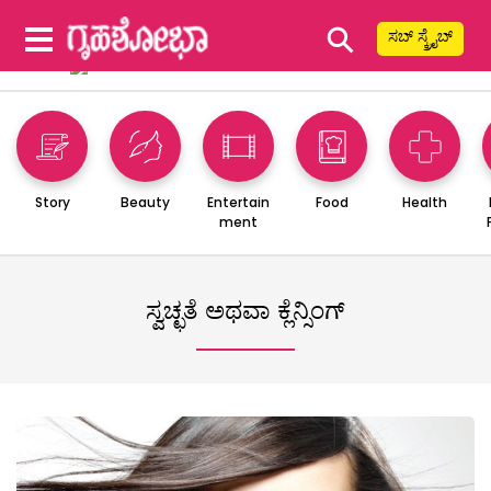
⚲
ಸಬ್ ಸ್ಕ್ರೈಬ್
Story
Beauty
Entertain
Food
Health
ment
ಸ್ವಚ್ಛತೆ ಅಥವಾ ಕ್ಲೆನ್ಸಿಂಗ್‌