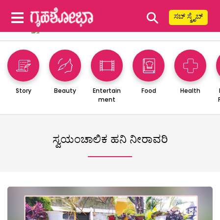
⚲
ಸಬ್ ಸ್ಕ್ರೈಬ್
Story
Beauty
Entertain
Food
Health
ment
ಸ್ವಯಂಚಾಲಿಕ ಹನಿ ನೀರಾವರಿ