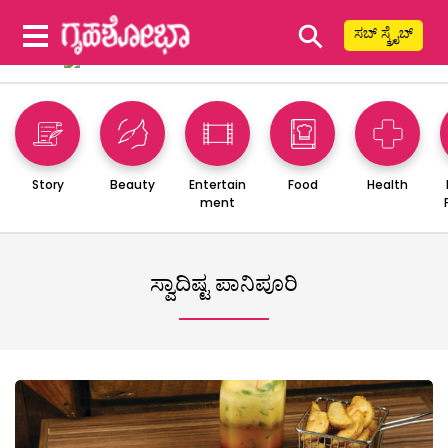
⚲
ಸಬ್ ಸ್ಕ್ರೈಬ್
Story
Beauty
Entertain
Food
Health
ment
ಸ್ವಾದಿಷ್ಟ ಪಾನಿಪೂರಿ