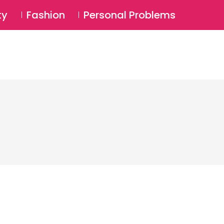
⚲
BSCRIBE
Login
ty
Fashion
Personal Problems
⚲