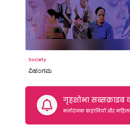
Society
ವಿಹಂಗಮ
गृहशोभा सब्सक्राइब क
मनोरंजक कहानियों और महिलाओं