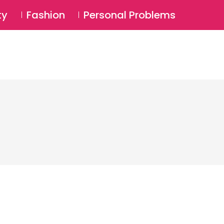
⚲
BSCRIBE
Login
ty
Fashion
Personal Problems
⚲