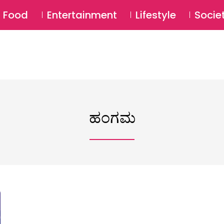
SU
Food
Entertainment
Lifestyle
Socie
ಹಂಗಮ