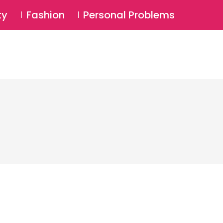
⚲
BSCRIBE
Login
ty
Fashion
Personal Problems
⚲