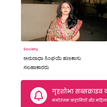
Society
ಅನುರಾಧಾ ಸಿಂಘಯಿ ಹಣಕಾಸು
ಸಲಹಾಕಾರರು
गृहशोभा सब्सक्राइब क
मनोरंजक कहानियों और महिलाओं