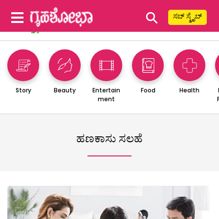
⚲
ಸಬ್ ಸ್ಕ್ರೈಬ್
Story
Beauty
Entertain
Food
Health
ment
ಹಣಕಾಸು ಸಲಹೆ