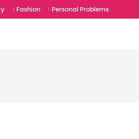
⚲
BSCRIBE
Login
ty
Fashion
Personal Problems
⚲