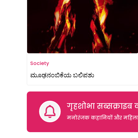
Society
ಮೂಢನಂಬಿಕೆಯ ಬಲಿಪಶು
गृहशोभा सब्सक्राइब क
मनोरंजक कहानियों और महिलाओं