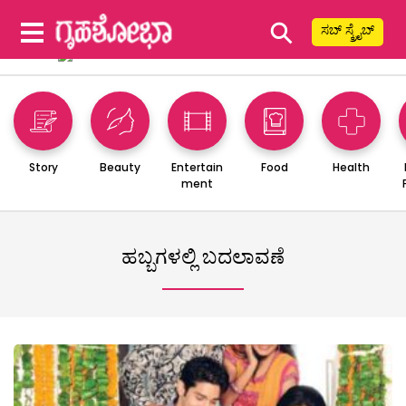
⚲
ಸಬ್ ಸ್ಕ್ರೈಬ್
Story
Beauty
Entertain
Food
Health
ment
ಹಬ್ಬಗಳಲ್ಲಿ ಬದಲಾವಣೆ