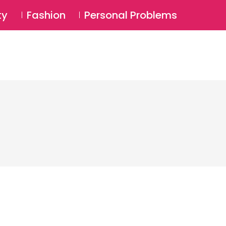
⚲
BSCRIBE
Login
ty
Fashion
Personal Problems
⚲