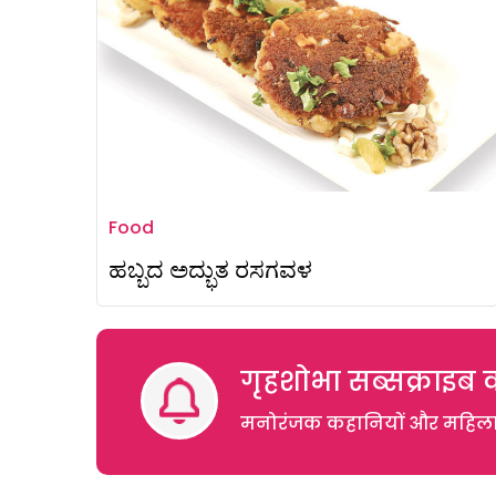
Food
ಹಬ್ಬದ ಅದ್ಭುತ ರಸಗವಳ
गृहशोभा सब्सक्राइब क
मनोरंजक कहानियों और महिलाओं